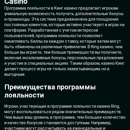
Casino
Программа лояльности в Кинг казино предлагает игрокам
уникальную возможность получать дополнительные бонусы
и промокоды. Эта система предназначена для поощрения
постоянных клиентов, которые активно участвуют в играх на
платформе. Разработанная с учетом интересов
пользователей, программа лояльности позволяет
накапливать баллы за каждую ставку, которые затем могут
быть обменены на различные привилегии. В King казино, чем
больше вы играете, тем больше преимуществ вы получаете,
включая эксклюзивные бонусы, персональные предложения
и участие в специальных акциях. Таким образом, казино Кинг
делает процесс игры не только захватывающим, но и
выгодным.
Преимущества программы
лояльности
Игроки, участвующие в программе лояльности казино King,
могут воспользоваться рядом значительных преимуществ.
Чем выше ваш уровень в программе, тем большее количество
и качество бонусов становится доступным. Например,
участники могут рассчитывать на еженедельные и