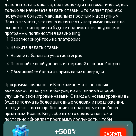
дополнительных шагов, все происходит автоматически, как
только вы начинаете делать ставки. Это делает процесс
получения бонусов максимально простым и доступным.
Важно помнить, что ваша активность напрямую влияет на
скорость, с которой вы будете подниматься по уровням
программы лояльности в казино King.
Зарегистрируйтесь на платформе
Начните делать ставки
Накопите баллы за участие в играх
Повышайте свой уровень и открывайте новые бонусы
Обменивайте баллы на привилегии и награды
Программа лояльности King казино — это не только
возможность получать бонусы, но и отличный способ
улучшить свои игровые навыки. С каждым новым уровнем вы
будете получать более выгодные условия и предложения,
что сделает ваше пребывание на платформе еще более
приятным. Казино King заботится о своих клиентах и
постоянно обновляет программу лояльности, чтобы
×
соответствовать их ожиданиям и предпочтениям.
+500%
Присоединяйтесь к числу довольных участников и начните
ЗАБРАТЬ