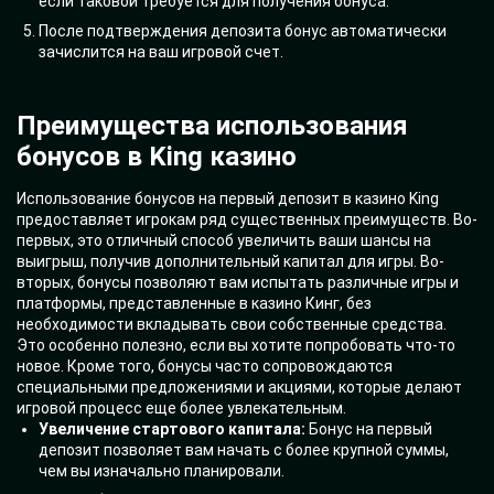
если таковой требуется для получения бонуса.
После подтверждения депозита бонус автоматически
зачислится на ваш игровой счет.
Преимущества использования
бонусов в King казино
Использование бонусов на первый депозит в казино King
предоставляет игрокам ряд существенных преимуществ. Во-
первых, это отличный способ увеличить ваши шансы на
выигрыш, получив дополнительный капитал для игры. Во-
вторых, бонусы позволяют вам испытать различные игры и
платформы, представленные в казино Кинг, без
необходимости вкладывать свои собственные средства.
Это особенно полезно, если вы хотите попробовать что-то
новое. Кроме того, бонусы часто сопровождаются
специальными предложениями и акциями, которые делают
игровой процесс еще более увлекательным.
Увеличение стартового капитала:
Бонус на первый
депозит позволяет вам начать с более крупной суммы,
чем вы изначально планировали.