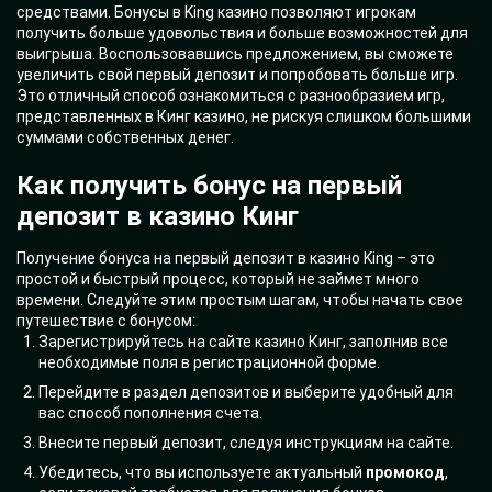
средствами. Бонусы в King казино позволяют игрокам
получить больше удовольствия и больше возможностей для
выигрыша. Воспользовавшись предложением, вы сможете
увеличить свой первый депозит и попробовать больше игр.
Это отличный способ ознакомиться с разнообразием игр,
представленных в Кинг казино, не рискуя слишком большими
суммами собственных денег.
Как получить бонус на первый
депозит в казино Кинг
Получение бонуса на первый депозит в казино King – это
простой и быстрый процесс, который не займет много
времени. Следуйте этим простым шагам, чтобы начать свое
путешествие с бонусом:
Зарегистрируйтесь на сайте казино Кинг, заполнив все
необходимые поля в регистрационной форме.
Перейдите в раздел депозитов и выберите удобный для
вас способ пополнения счета.
Внесите первый депозит, следуя инструкциям на сайте.
Убедитесь, что вы используете актуальный
промокод
,