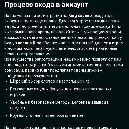
Процесс входа в аккаунт
После успешной регистрации на
King казино
, вход в ваш
аккаунт станет еще проще. Для этого просто введите свой
адрес электронной почты и пароль на странице входа. Если
вы забыли свой пароль, не волнуйтесь — мы предусмотрели
возможность его восстановления через электронную почту.
Вход в
казино King
обеспечивает вам полный доступ к играм
и акциям, включая бонусы для новых игроков и различные
сезонные предложения.
Преимущества регистрации в нашем казино позволяют вам
наслаждаться разнообразными играми и привлекательными
бонусами.
Казино Кинг
предлагает своим игрокам
следующие преимущества:
Широкий выбор слотов и настольных игр.
Регулярные акции и бонусы для новых и постоянных
игроков.
Удобные и безопасные методы депозита и вывода
средств.
Круглосуточная поддержка клиентов.
После того как вы зарегистрировались и вошли в аккаунт,