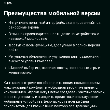
игре.
Преимущества мобильной версии
Интуитивно понятный интерфейс, адаптированный под
сенсорные экраны
Отличная производительность даже на устройствах с
невысокой мощностью
Доступ ко всем функциям, доступным в полной версии
сайта
Регулярные обновления и улучшения для поддержания
высокого уровня качества
Широкий выбор игр, включая слоты, настольные игры и
живые казино
Кинг казино стремится обеспечить своим пользователям
максимальный комфорт, и мобильная версия не является
исключением. Игроки могут легко создавать учетные записи,
вносить депозиты и выводить средства, используя свои
мобильные устройства. Безопасность всегда была
приоритетом для казино Кинг, поэтому все транзакции и