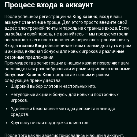
Процесс входа в аккаунт
После успешной регистрации на
King казино
, вход в ваш
аккаунт станет еще проще. Для этого просто введите свой
адрес электронной почты и пароль на странице входа. Если
вы забыли свой пароль, не волнуйтесь — мы предусмотрели
возможность его восстановления через электронную почту.
Вход в
казино King
обеспечивает вам полный доступ к играм
и акциям, включая бонусы для новых игроков и различные
сезонные предложения.
Преимущества регистрации в нашем казино позволяют вам
наслаждаться разнообразными играми и привлекательными
бонусами.
Казино Кинг
предлагает своим игрокам
следующие преимущества:
Широкий выбор слотов и настольных игр.
Регулярные акции и бонусы для новых и постоянных
игроков.
Удобные и безопасные методы депозита и вывода
средств.
Круглосуточная поддержка клиентов.
После того как вы зарегистрировались и вошли в аккаунт,