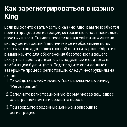
Как зарегистрироваться в казино
King
Если вы хотите стать частью
казино King
, вам потребуется
пройти процесс регистрации, который включает несколько
простых шагов. Сначала посетите наш сайт и нажмите на
кнопку регистрации. Заполните все необходимые поля,
включая ваш адрес электронной почты и пароль. Обратите
внимание, что для обеспечения безопасности вашего
аккаунта, пароль должен быть надежным и содержать
комбинацию букв и цифр. Подтвердите свои данные и
завершите процесс регистрации, следуя инструкциям на
экране.
Перейдите на сайт казино Кинг и нажмите на кнопку
"Регистрация".
Заполните регистрационную форму, указав ваш адрес
электронной почты и создайте пароль.
Подтвердите введенные данные и завершите
регистрацию.