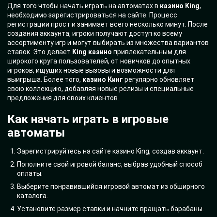
Для того чтобы начать играть на автоматах в
казино King
,
необходимо зарегистрироваться на сайте. Процесс
регистрации прост и занимает всего несколько минут. После
создания аккаунта, игроки получают доступ ко всему
ассортименту игр и могут выбирать из множества вариантов
ставок. Это делает
King казино
привлекательным для
широкого круга пользователей, от новичков до опытных
игроков, ищущих новые вызовы и возможности для
выигрыша. Более того,
казино Кинг
регулярно обновляет
свою коллекцию, добавляя новые релизы и специальные
предложения для своих клиентов.
Как начать играть в игровые
автоматы
Зарегистрируйтесь на сайте казино King, создав аккаунт.
Пополните свой игровой баланс, выбрав удобный способ
оплаты.
Выберите понравившийся игровой автомат из обширного
каталога.
Установите размер ставки и начните вращать барабаны.