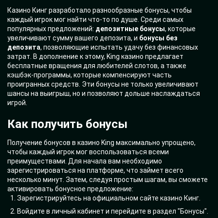
Казино Кинг разработало разнообразные бонусы, чтобы
каждый игрок мог найти что-то по душе. Среди самых
популярных предложений:
депозитные бонусы
, которые
увеличивают сумму вашего депозита, и
бонусы без
депозита
, позволяющие испытать удачу без финансовых
затрат. В дополнение к этому, King казино предлагает
бесплатные вращения для любителей слотов, а также
кэшбэк-программы, которые компенсируют часть
проигранных средств. Эти бонусы не только увеличивают
шансы на выигрыш, но и позволяют дольше наслаждаться
игрой.
Как получить бонусы
Получение бонусов в казино King максимально упрощено,
чтобы каждый игрок мог воспользоваться всеми
преимуществами. Для начала вам необходимо
зарегистрироваться на платформе, что займет всего
несколько минут. Затем, следуя простым шагам, вы сможете
активировать бонусное предложение:
Зарегистрируйтесь на официальном сайте казино Кинг.
Войдите в личный кабинет и перейдите в раздел "Бонусы".