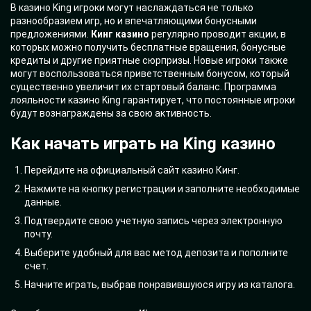
В казино King игроки могут наслаждаться не только
разнообразием игр, но и впечатляющими бонусными
предложениями.
Кинг казино
регулярно проводит акции, в
которых можно получить бесплатные вращения, бонусные
кредиты и другие приятные сюрпризы. Новые игроки также
могут воспользоваться приветственным бонусом, который
существенно увеличит их стартовый баланс. Программа
лояльности казино King гарантирует, что постоянные игроки
будут вознаграждены за свою активность.
Как начать играть на King казино
Перейдите на официальный сайт казино Кинг.
Нажмите на кнопку регистрации и заполните необходимые
данные.
Подтвердите свою учетную запись через электронную
почту.
Выберите удобный для вас метод депозита и пополните
счет.
Начните играть, выбрав понравившуюся игру из каталога.